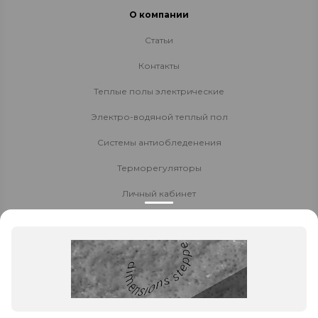
О компании
Статьи
Контакты
Теплые полы электрические
Электро-водяной теплый пол
Системы антиобледенения
Терморегуляторы
Личный кабинет
Доставка и оплата
Стать партнёром
Политика конфиденциальности
Контакты
8 800 700-80-40