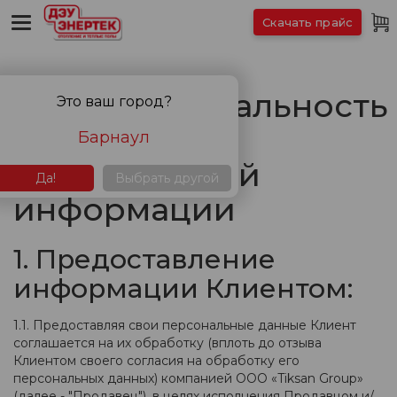
Скачать прайс
Конфиденциальность
Это ваш город?
и обработка
Барнаул
персональной
Да!
Выбрать другой
информации
1. Предоставление
информации Клиентом:
1.1. Предоставляя свои персональные данные Клиент
соглашается на их обработку (вплоть до отзыва
Клиентом своего согласия на обработку его
персональных данных) компанией ООО «Tiksan Group»
(далее - "Продавец"), в целях исполнения Продавцом и/