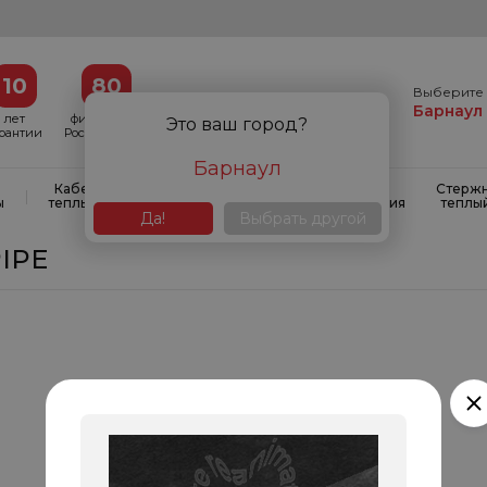
10
80
Выберите 
Барнаул
лет
филиалов в
Это ваш город?
арантии
России и СНГ
Барнаул
Кабельные
Кабельные
Системы
Стерж
|
|
|
ы
теплые полы
маты
антиобледенения
теплы
Да!
Выбрать другой
PIPE