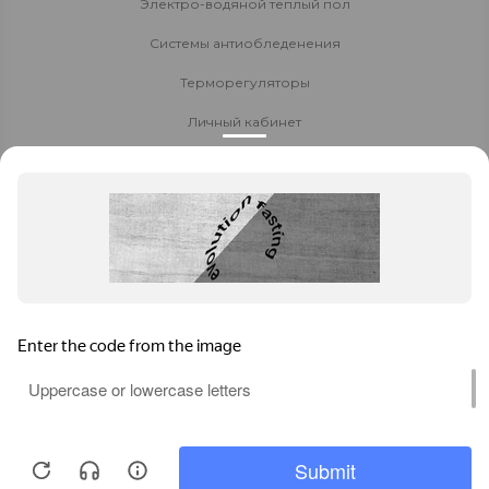
Электро-водяной теплый пол
Системы антиобледенения
Терморегуляторы
Личный кабинет
Доставка и оплата
Стать партнёром
Политика конфиденциальности
Контакты
8 800 700-80-40
Заказать звонок
Барнаул
,