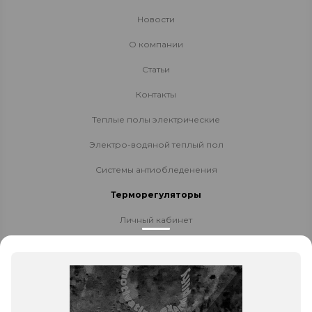
Новости
О компании
Статьи
Контакты
Теплые полы электрические
Электро-водяной теплый пол
Системы антиобледенения
Терморегуляторы
Личный кабинет
Доставка и оплата
Стать партнёром
Политика конфиденциальности