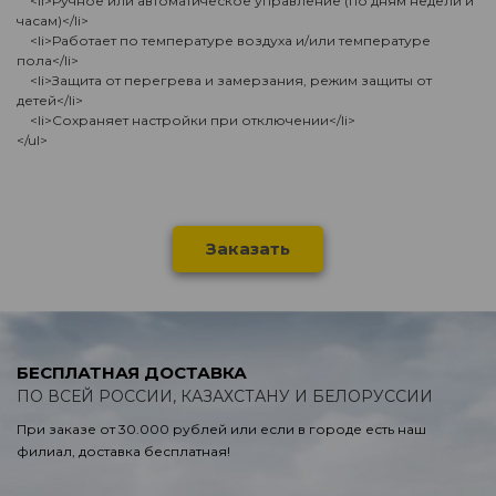
<li>Ручное или автоматическое управление (по дням недели и
часам)</li>
<li>Работает по температуре воздуха и/или температуре
пола</li>
<li>Защита от перегрева и замерзания, режим защиты от
детей</li>
<li>Сохраняет настройки при отключении</li>
</ul>
Заказать
БЕСПЛАТНАЯ ДОСТАВКА
ПО ВСЕЙ РОССИИ, КАЗАХСТАНУ И БЕЛОРУССИИ
При заказе от 30.000 рублей или если в городе есть наш
филиал, доставка бесплатная!