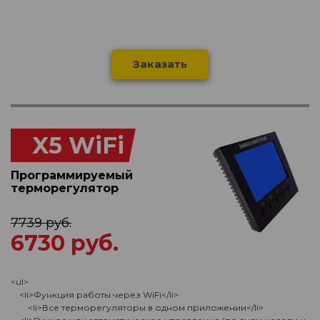
Заказать
X5 WiFi
Программируемый
терморегулятор
7739 руб.
6730 руб.
<ul>
<li>Функция работы через WiFi</li>
<li>Все терморегуляторы в одном приложении</li>