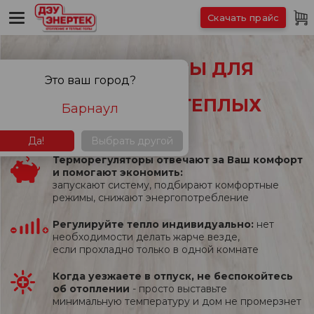
Скачать прайс
ТЕРМОРЕГУЛЯТОРЫ ДЛЯ
Это ваш город?
ВСЕХ ВИДОВ
ЭЛЕКТРИЧЕСКИХ ТЕПЛЫХ
Барнаул
ПОЛОВ
Да!
Выбрать другой
Терморегуляторы отвечают за Ваш комфорт
и помогают экономить:
запускают систему, подбирают комфортные
режимы, снижают энергопотребление
Регулируйте тепло индивидуально:
нет
необходимости делать жарче везде,
если прохладно только в одной комнате
Когда уезжаете в отпуск, не беспокойтесь
об отоплении
- просто выставьте
минимальную температуру и дом не промерзнет