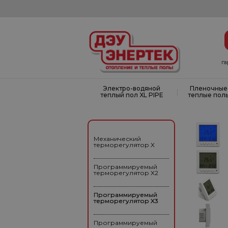
г
Электро-водяной
Пленочные
|
теплый пол XL PIPE
теплые пол
Механический
терморегулятор X
Программируемый
терморегулятор X2
Программируемый
терморегулятор X3
Программируемый