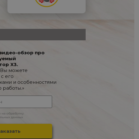
видео-обзор про
уемый
тор X3.
 Вы можете
 с его
ками и особенностями
о работы.»
н на обработку
льных данных