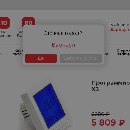
10
80
Выберите 
Барнаул
лет
филиалов в
Это ваш город?
арантии
России и СНГ
Барнаул
Кабельные
Кабельные
Системы
Стерж
|
|
|
ы
теплые полы
маты
антиобледенения
теплы
Да!
Выбрать другой
Программир
X3
6680 ₽
5 809
₽