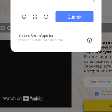
О О ТОВАРЕ
Посмотрите 
Программир
терморегуля
В этом видео
ознакомиться
характеристи
настройки ег
согласе
персона