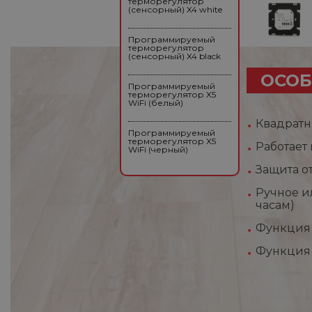
терморегулятор
(сенсорный) X4 white
Программируемый
терморегулятор
(сенсорный) X4 black
ОСОБ
Программируемый
терморегулятор X5
WiFi (белый)
Квадратн
Программируемый
терморегулятор X5
Работает
WiFi (черный)
Защита о
Ручное и
часам)
Функция 
Функция