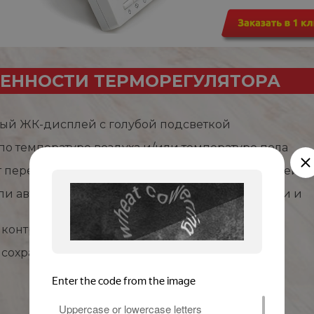
ЕННОСТИ ТЕРМОРЕГУЛЯТОРА
ый ЖК-дисплей с голубой подсветкой
 по температуре воздуха и/или температуре пола
т перегрева и замерзания, режим защиты от детей
ли автоматическое управление (по дням недели и
контроля потребления энергии
 сохранения информации