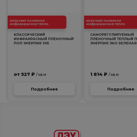
излучает полезное
излучает полезное
инфракрасное тепло
инфракрасное тепло
КЛАССИЧЕСКИЙ
САМОРЕГУЛИРУЕМЫЙ
ИНФРАКРАСНЫЙ ПЛЕНОЧНЫЙ
ПЛЕНОЧНЫЙ ТЕПЛЫЙ 
ПОЛ ЭНЕРПИЯ 305
ЭНЕРПИЯ ЭКО ЗЕЛЕНАЯ
от 527 ₽
1 814 ₽
/ кв.м
/ кв.м
Подробнее
Подробнее