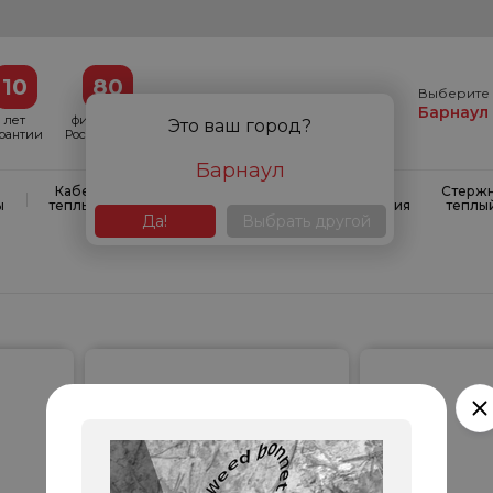
10
80
Выберите 
Барнаул
лет
филиалов в
Это ваш город?
арантии
России и СНГ
Барнаул
Кабельные
Кабельные
Системы
Стерж
|
|
|
ы
теплые полы
маты
антиобледенения
теплы
Да!
Выбрать другой