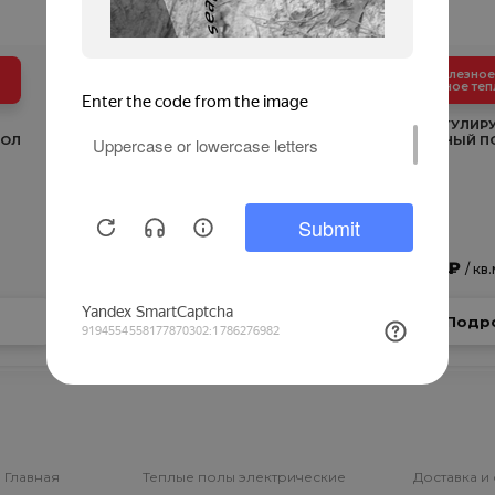
излучает полезное
излучает полезное
инфракрасное тепло
инфракрасное теп
САМОРЕГУЛИРУЕМЫЙ
САМОРЕГУЛИР
ПОЛ
ПЛЕНОЧНЫЙ ТЕПЛЫЙ ПОЛ
ПЛЕНОЧНЫЙ П
ЭНЕРПИЯ КОРИЧНЕВАЯ
305 PTC
2 141 ₽
от 659 ₽
/
/ кв
Подробнее
Подр
Главная
Теплые полы электрические
Доставка и