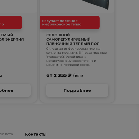
излучает полезное
ло
инфракрасное тепло
УЕМЫЙ
СПЛОШНОЙ
ОЛ ЭНЕРПИЯ
САМОРЕГУЛИРУЕМЫЙ
ПЛЕНОЧНЫЙ ТЕПЛЫЙ ПОЛ
ЭНЕРПИЯ ПРЕМИУМ
Сплошная инфракрасная пленка
сегмента премиум. В 4 раза прочнее
"полосатой". Устойчива к
механическому воздействию и
цементно-песчаной среде.
от 2 355 ₽
.м
/ кв.м
обнее
Подробнее
 оплата
Контакты