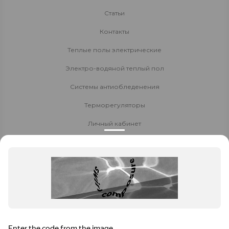
Статьи
Контакты
Теплые полы электрические
Электро-водяной теплый пол
Системы антиобледенения
Терморегуляторы
Личный кабинет
Доставка и оплата
Стать партнёром
Политика конфиденциальности
Контакты
8 800 700-80-40