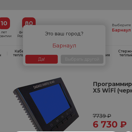
10
80
Выберите 
Барнаул
лет
филиалов в
Это ваш город?
арантии
России и СНГ
Барнаул
Кабельные
Кабельные
Системы
Стерж
|
|
|
ы
теплые полы
маты
антиобледенения
теплы
Да!
Выбрать другой
Программир
X5 WiFi (чер
7739 ₽
6 730
₽