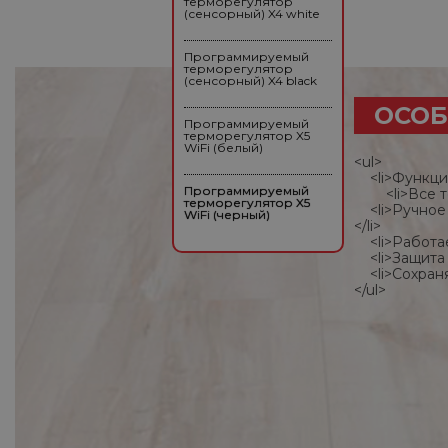
терморегулятор
(сенсорный) X4 white
Программируемый
терморегулятор
(сенсорный) X4 black
ОСОБ
Программируемый
терморегулятор X5
WiFi (белый)
<ul>
<li>Функция
Программируемый
<li>Все тер
терморегулятор X5
<li>Ручное 
WiFi (черный)
</li>
<li>Работае
<li>Защита о
<li>Сохраня
</ul>