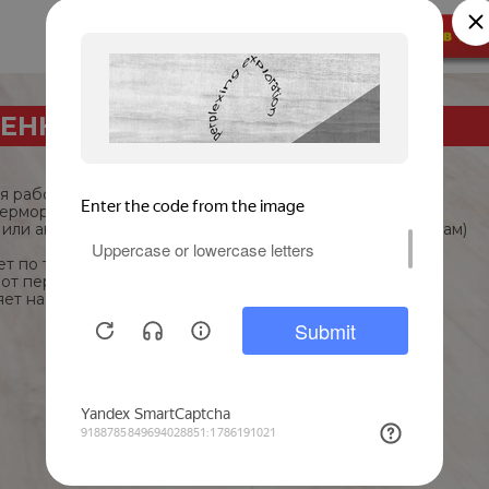
ЕННОСТИ ТЕРМОРЕГУЛЯТОРА
 работы через WiFi</li>
морегуляторы в одном приложении</li>
или автоматическое управление (по дням недели и часам)
т по температуре воздуха и/или температуре пола</li>
т перегрева и замерзания, режим защиты от детей</li>
ет настройки при отключении</li>