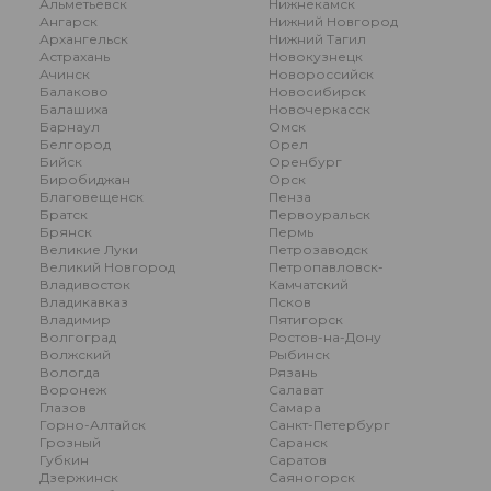
Альметьевск
Нижнекамск
Ангарск
Нижний Новгород
Архангельск
Нижний Тагил
Астрахань
Новокузнецк
Ачинск
Новороссийск
Балаково
Новосибирск
Балашиха
Новочеркасск
Барнаул
Омск
Белгород
Орел
Бийск
Оренбург
Биробиджан
Орск
Благовещенск
Пенза
Братск
Первоуральск
Брянск
Пермь
Великие Луки
Петрозаводск
Великий Новгород
Петропавловск-
Владивосток
Камчатский
Владикавказ
Псков
Владимир
Пятигорск
Волгоград
Ростов-на-Дону
Волжский
Рыбинск
Вологда
Рязань
Воронеж
Салават
Глазов
Самара
Горно-Алтайск
Санкт-Петербург
Грозный
Саранск
Губкин
Саратов
Дзержинск
Саяногорск