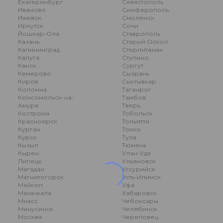
Екатеринбург
Севастополь
Иваново
Симферополь
Ижевск
Смоленск
Иркутск
Сочи
Йошкар-Ола
Ставрополь
Казань
Старый Оскол
Калининград
Стерлитамак
Калуга
Ступино
Канск
Сургут
Кемерово
Сызрань
Киров
Сыктывкар
Коломна
Таганрог
Комсомольск-на-
Тамбов
Амуре
Тверь
Кострома
Тобольск
Красноярск
Тольятти
Курган
Томск
Курск
Тула
Кызыл
Тюмень
Кырен
Улан-Удэ
Липецк
Ульяновск
Магадан
Уссурийск
Магнитогорск
Усть-Илимск
Майкоп
Уфа
Махачкала
Хабаровск
Миасс
Чебоксары
Минусинск
Челябинск
Москва
Череповец