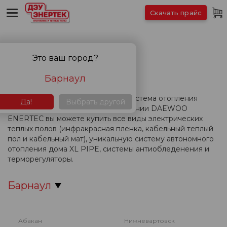
Скачать прайс
КОНТАКТЫ
Это ваш город?
Барнаул
Вас интересует теплый пол или система отопления
Да!
Выбрать другой
дома? В представительстве компании DAEWOO
ENERTEC вы можете купить все виды электрических
теплых полов (инфракрасная пленка, кабельный теплый
пол и кабельный мат), уникальную систему автономного
отопления дома XL PIPE, системы антиобледенения и
терморегуляторы.
Барнаул
Абакан
Нижневартовск